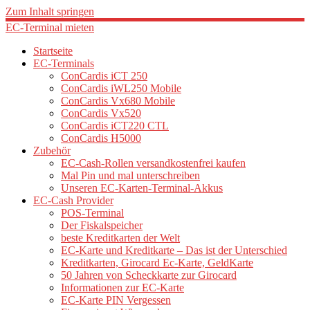
Zum Inhalt springen
EC-Terminal mieten
Startseite
EC-Terminals
ConCardis iCT 250
ConCardis iWL250 Mobile
ConCardis Vx680 Mobile
ConCardis Vx520
ConCardis iCT220 CTL
ConCardis H5000
Zubehör
EC-Cash-Rollen versandkostenfrei kaufen
Mal Pin und mal unterschreiben
Unseren EC-Karten-Terminal-Akkus
EC-Cash Provider
POS-Terminal
Der Fiskalspeicher
beste Kreditkarten der Welt
EC-Karte und Kreditkarte – Das ist der Unterschied
Kreditkarten, Girocard Ec-Karte, GeldKarte
50 Jahren von Scheckkarte zur Girocard
Informationen zur EC-Karte
EC-Karte PIN Vergessen