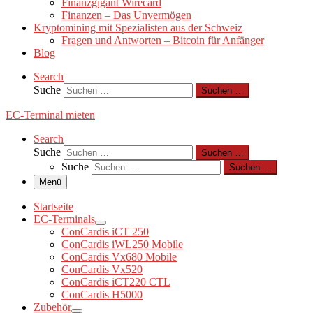
Finanzgigant Wirecard
Finanzen – Das Unvermögen
Kryptomining mit Spezialisten aus der Schweiz
Fragen und Antworten – Bitcoin für Anfänger
Blog
Search
Suche
Suchen …
EC-Terminal mieten
Search
Suche
Suchen …
Suche
Suchen …
Menü
Startseite
EC-Terminals
ConCardis iCT 250
ConCardis iWL250 Mobile
ConCardis Vx680 Mobile
ConCardis Vx520
ConCardis iCT220 CTL
ConCardis H5000
Zubehör