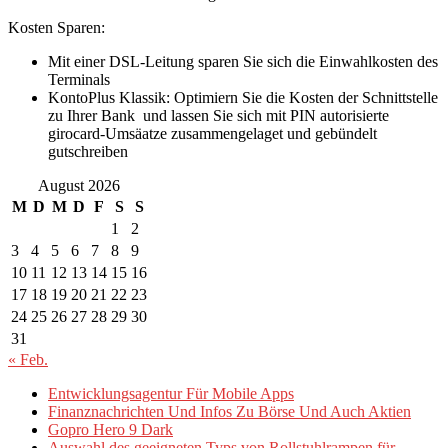
Kosten Sparen:
Mit einer DSL-Leitung sparen Sie sich die Einwahlkosten des
Terminals
KontoPlus Klassik: Optimiern Sie die Kosten der Schnittstelle
zu Ihrer Bank und lassen Sie sich mit PIN autorisierte
girocard-Umsäatze zusammengelaget und gebündelt
gutschreiben
August 2026
M
D
M
D
F
S
S
1
2
3
4
5
6
7
8
9
10
11
12
13
14
15
16
17
18
19
20
21
22
23
24
25
26
27
28
29
30
31
« Feb.
Entwicklungsagentur Für Mobile Apps
Finanznachrichten Und Infos Zu Börse Und Auch Aktien
Gopro Hero 9 Dark
Auswahl des geeigneten Typs von Rollstuhlrampen für