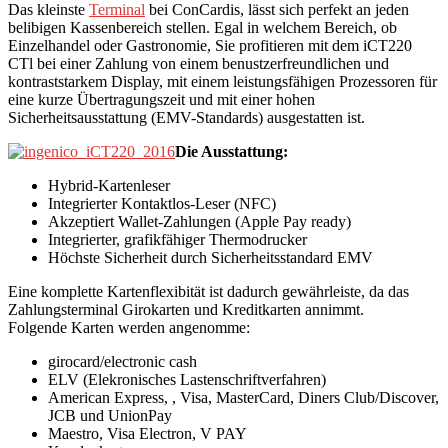
Das kleinste
Terminal
bei ConCardis, lässt sich perfekt an jeden
belibigen Kassenbereich stellen. Egal in welchem Bereich, ob
Einzelhandel oder Gastronomie, Sie profitieren mit dem iCT220
CTl bei einer Zahlung von einem benustzerfreundlichen und
kontraststarkem Display, mit einem leistungsfähigen Prozessoren für
eine kurze Übertragungszeit und mit einer hohen
Sicherheitsausstattung (EMV-Standards) ausgestatten ist.
Die Ausstattung:
Hybrid-Kartenleser
Integrierter Kontaktlos-Leser (NFC)
Akzeptiert Wallet-Zahlungen (Apple Pay ready)
Integrierter, grafikfähiger Thermodrucker
Höchste Sicherheit durch Sicherheitsstandard EMV
Eine komplette Kartenflexibität ist dadurch gewährleiste, da das
Zahlungsterminal Girokarten und Kreditkarten annimmt.
Folgende Karten werden angenomme:
girocard/electronic cash
ELV (Elekronisches Lastenschriftverfahren)
American Express, , Visa, MasterCard, Diners Club/Discover,
JCB und UnionPay
Maestro, Visa Electron, V PAY