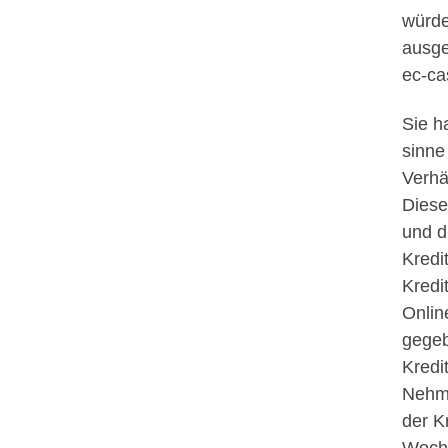
würde
ausge
ec-ca
Sie ha
sinne
Verhä
Diese
und d
Kredi
Kredi
Onlin
gegeb
Kredi
Nehme
der K