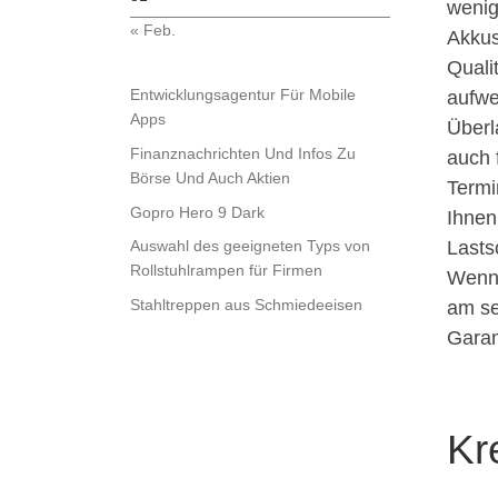
wenig
« Feb.
Akkus
Quali
Entwicklungsagentur Für Mobile
aufwe
Apps
Überl
Finanznachrichten Und Infos Zu
auch 
Börse Und Auch Aktien
Termi
Gopro Hero 9 Dark
Ihnen
Lasts
Auswahl des geeigneten Typs von
Rollstuhlrampen für Firmen
Wenn 
Stahltreppen aus Schmiedeeisen
am se
Garan
Kr