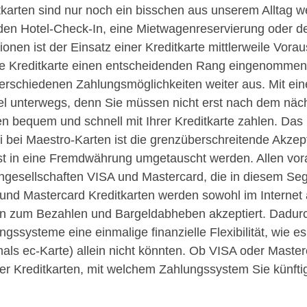
tkarten sind nur noch ein bisschen aus unserem Alltag
den Hotel-Check-In, eine Mietwagenreservierung oder den
tionen ist der Einsatz einer Kreditkarte mittlerweile Vor
ie Kreditkarte einen entscheidenden Rang eingenommen 
erschiedenen Zahlungsmöglichkeiten weiter aus. Mit eine
bel unterwegs, denn Sie müssen nicht erst nach dem nä
n bequem und schnell mit Ihrer Kreditkarte zahlen. Das 
ori bei Maestro-Karten ist die grenzüberschreitende Akz
rst in eine Fremdwährung umgetauscht werden. Allen vor
ngesellschaften VISA und Mastercard, die in diesem Se
und Mastercard Kreditkarten werden sowohl im Internet al
en zum Bezahlen und Bargeldabheben akzeptiert. Dadur
ngssysteme eine einmalige finanzielle Flexibilität, wie 
als ec-Karte) allein nicht könnten. Ob VISA oder Master
er Kreditkarten, mit welchem Zahlungssystem Sie künftig