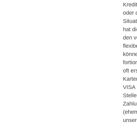
Kredi
oder 
Situa
hat d
den v
flexi
könne
forti
oft e
Karte
VISA 
Stell
Zahlu
(ehem
unser