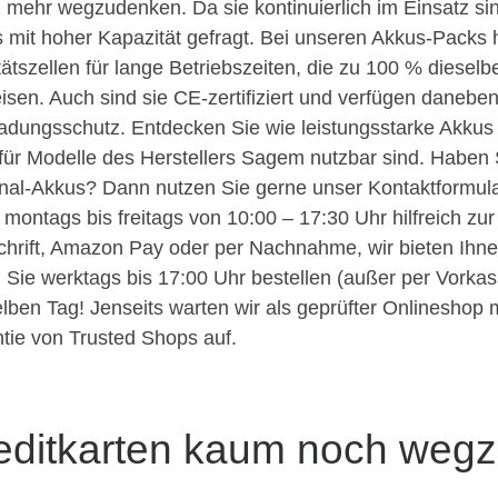
 mehr wegzudenken. Da sie kontinuierlich im Einsatz sin
 mit hoher Kapazität gefragt. Bei unseren Akkus-Packs
tätszellen für lange Betriebszeiten, die zu 100 % dieselb
isen. Auch sind sie CE-zertifiziert und verfügen danebe
adungsschutz. Entdecken Sie wie leistungsstarke Akkus 
für Modelle des Herstellers Sagem nutzbar sind. Haben
nal-Akkus? Dann nutzen Sie gerne unser Kontaktformular
 montags bis freitags von 10:00 – 17:30 Uhr hilfreich zu
chrift, Amazon Pay oder per Nachnahme, wir bieten Ihne
Sie werktags bis 17:00 Uhr bestellen (außer per Vorkas
lben Tag! Jenseits warten wir als geprüfter Onlineshop 
tie von Trusted Shops auf.
editkarten kaum noch weg