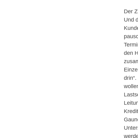
Der Z
Und d
Kunde
pausc
Termi
den H
zusam
Einze
drin“
wolle
Lasts
Leitu
Kredi
Gaune
Unter
werde