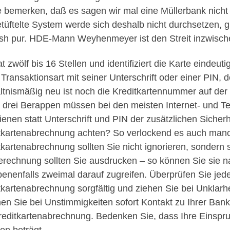
 bemerken, daß es sagen wir mal eine Müllerbank nicht
tüftelte System werde sich deshalb nicht durchsetzen, gl
sh pur. HDE-Mann Weyhenmeyer ist den Streit inzwische
t zwölf bis 16 Stellen und identifiziert die Karte eindeuti
 Transaktionsart mit seiner Unterschrift oder einer PIN, 
ltnismäßig neu ist noch die Kreditkartennummer auf der 
 drei Berappen müssen bei den meisten Internet- und 
ienen statt Unterschrift und PIN der zusätzlichen Sicherhe
tkartenabrechnung achten? So verlockend es auch manc
tkartenabrechnung sollten Sie nicht ignorieren, sondern 
erechnung sollten Sie ausdrucken – so können Sie sie 
enenfalls zweimal darauf zugreifen. Überprüfen Sie jede
tkartenabrechnung sorgfältig und ziehen Sie bei Unklarh
n Sie bei Unstimmigkeiten sofort Kontakt zu Ihrer Bank 
reditkartenabrechnung. Bedenken Sie, dass Ihre Einspruc