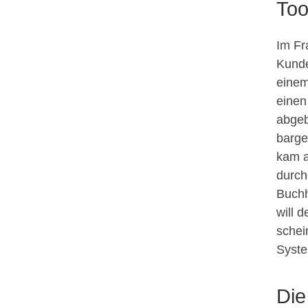
Too
Im Fr
Kunde
einem
einen
abgeb
barge
kam a
durch
Buchh
will 
schei
Syste
Die