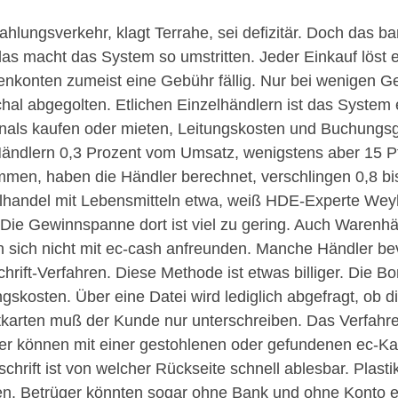
ahlungsverkehr, klagt Terrahe, sei defizitär. Doch das ba
as macht das System so umstritten. Jeder Einkauf löst 
nkonten zumeist eine Gebühr fällig. Nur bei wenigen G
hal abgegolten. Etlichen Einzelhändlern ist das System
nals kaufen oder mieten, Leitungskosten und Buchungs
ändlern 0,3 Prozent vom Umsatz, wenigstens aber 15 Pf
men, haben die Händler berechnet, verschlingen 0,8 bi
lhandel mit Lebensmitteln etwa, weiß HDE-Experte Weyh
. Die Gewinnspanne dort ist viel zu gering. Auch Warenh
n sich nicht mit ec-cash anfreunden. Manche Händler b
chrift-Verfahren. Diese Methode ist etwas billiger. Die Bon
ngskosten. Über eine Datei wird lediglich abgefragt, ob di
tkarten muß der Kunde nur unterschreiben. Das Verfahre
r können mit einer gestohlenen oder gefundenen ec-Ka
schrift ist von welcher Rückseite schnell ablesbar. Plas
n. Betrüger könnten sogar ohne Bank und ohne Konto e