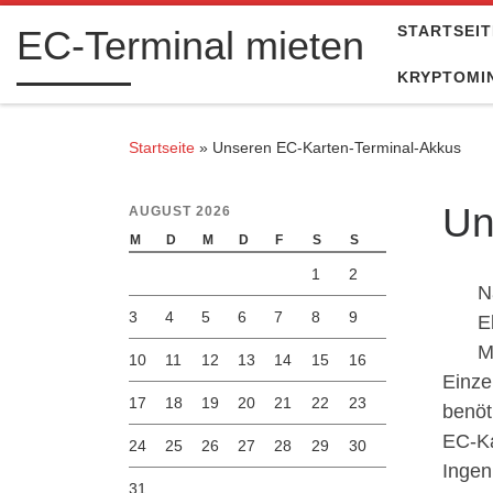
Zum Inhalt springen
STARTSEIT
EC-Terminal mieten
KRYPTOMIN
Startseite
»
Unseren EC-Karten-Terminal-Akkus
Un
AUGUST 2026
M
D
M
D
F
S
S
1
2
N
3
4
5
6
7
8
9
E
M
10
11
12
13
14
15
16
Einze
17
18
19
20
21
22
23
benöt
EC-Ka
24
25
26
27
28
29
30
Ingen
31