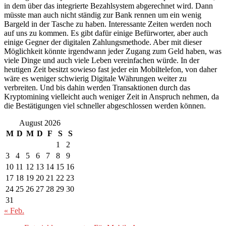
in dem über das integrierte Bezahlsystem abgerechnet wird. Dann
müsste man auch nicht ständig zur Bank rennen um ein wenig
Bargeld in der Tasche zu haben. Interessante Zeiten werden noch
auf uns zu kommen. Es gibt dafür einige Befürworter, aber auch
einige Gegner der digitalen Zahlungsmethode. Aber mit dieser
Möglichkeit könnte irgendwann jeder Zugang zum Geld haben, was
viele Dinge und auch viele Leben vereinfachen würde. In der
heutigen Zeit besitzt sowieso fast jeder ein Mobiltelefon, von daher
wäre es weniger schwierig Digitale Währungen weiter zu
verbreiten. Und bis dahin werden Transaktionen durch das
Kryptomining vielleicht auch weniger Zeit in Anspruch nehmen, da
die Bestätigungen viel schneller abgeschlossen werden können.
August 2026
M
D
M
D
F
S
S
1
2
3
4
5
6
7
8
9
10
11
12
13
14
15
16
17
18
19
20
21
22
23
24
25
26
27
28
29
30
31
« Feb.