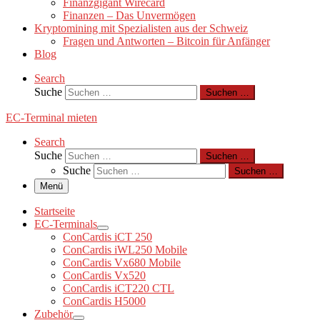
Finanzgigant Wirecard
Finanzen – Das Unvermögen
Kryptomining mit Spezialisten aus der Schweiz
Fragen und Antworten – Bitcoin für Anfänger
Blog
Search
Suche
Suchen …
EC-Terminal mieten
Search
Suche
Suchen …
Suche
Suchen …
Menü
Startseite
EC-Terminals
ConCardis iCT 250
ConCardis iWL250 Mobile
ConCardis Vx680 Mobile
ConCardis Vx520
ConCardis iCT220 CTL
ConCardis H5000
Zubehör