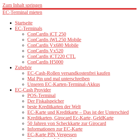
Zum Inhalt springen
EC-Terminal mieten
Startseite
EC-Terminals
ConCardis iCT 250
ConCardis iWL250 Mobile
ConCardis Vx680 Mobile
ConCardis Vx520
ConCardis iCT220 CTL
ConCardis H5000
Zubehör
EC-Cash-Rollen versandkostenfrei kaufen
Mal Pin und mal unterschreiben
Unseren EC-Karten-Terminal-Akkus
EC-Cash Provider
POS-Terminal
Der Fiskalspeicher
beste Kreditkarten der Welt
EC-Karte und Kreditkarte – Das ist der Unterschied
Kreditkarten, Girocard Ec-Karte, GeldKarte
50 Jahren von Scheckkarte zur Girocard
Informationen zur EC-Karte
EC-Karte PIN Vergessen