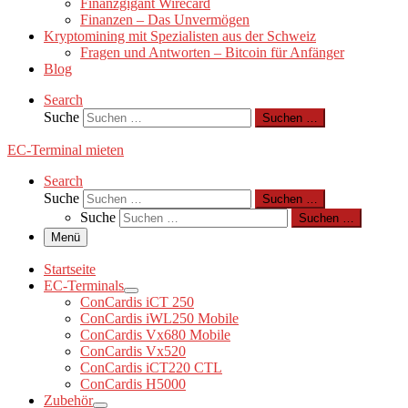
Finanzgigant Wirecard
Finanzen – Das Unvermögen
Kryptomining mit Spezialisten aus der Schweiz
Fragen und Antworten – Bitcoin für Anfänger
Blog
Search
Suche
Suchen …
EC-Terminal mieten
Search
Suche
Suchen …
Suche
Suchen …
Menü
Startseite
EC-Terminals
ConCardis iCT 250
ConCardis iWL250 Mobile
ConCardis Vx680 Mobile
ConCardis Vx520
ConCardis iCT220 CTL
ConCardis H5000
Zubehör