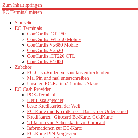
Zum Inhalt springen
EC-Terminal mieten
Startseite
EC-Terminals
ConCardis iCT 250
ConCardis iWL250 Mobile
ConCardis Vx680 Mobile
ConCardis Vx520
ConCardis iCT220 CTL
ConCardis H5000
Zubehör
EC-Cash-Rollen versandkostenfrei kaufen
Mal Pin und mal unterschreiben
Unseren EC-Karten-Terminal-Akkus
EC-Cash Provider
POS-Terminal
Der Fiskalspeicher
beste Kreditkarten der Welt
EC-Karte und Kreditkarte – Das ist der Unterschied
Kreditkarten, Girocard Ec-Karte, GeldKarte
50 Jahren von Scheckkarte zur Girocard
Informationen zur EC-Karte
EC-Karte PIN Vergessen