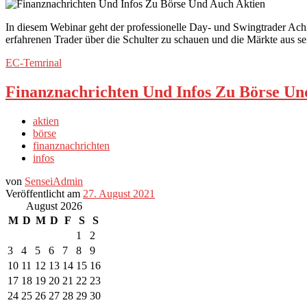
In diesem Webinar geht der professionelle Day- und Swingtrader Achi
erfahrenen Trader über die Schulter zu schauen und die Märkte aus 
EC-Temrinal
Finanznachrichten Und Infos Zu Börse Un
aktien
börse
finanznachrichten
infos
von
SenseiAdmin
Veröffentlicht am
27. August 2021
August 2026
M
D
M
D
F
S
S
1
2
3
4
5
6
7
8
9
10
11
12
13
14
15
16
17
18
19
20
21
22
23
24
25
26
27
28
29
30