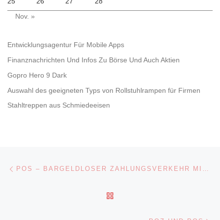
25
26
27
28
Nov. »
Entwicklungsagentur Für Mobile Apps
Finanznachrichten Und Infos Zu Börse Und Auch Aktien
Gopro Hero 9 Dark
Auswahl des geeigneten Typs von Rollstuhlrampen für Firmen
Stahltreppen aus Schmiedeeisen
Beitragsnavigation
Vorheriger Beitrag
POS – BARGELDLOSER ZAHLUNGSVERKEHR MIT KREDIT
ZURÜCK ZUR BEITRAGSL
Nä