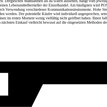
len. Dergleichen Maßnahmen als da wären aussehen, hängt vom jeweili
ür einen Lebensmittelhersteller der Einzelhandel. Am häufigsten wird 
 durch Verwendung verschiedener Kommunikationsinstrumente. Hohe St
den werden. Der potentielle Käufer wird individuell angesprochen, sei
en im ersten Moment wenig vielfältig nicht geöffnet haben. Ihnen falle
 nächsten Einkauf vielleicht bewusst auf die eingesetzten Methoden der