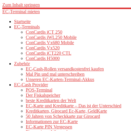
Zum Inhalt springen
EC-Terminal mieten
Startseite
EC-Terminals
ConCardis iCT 250
ConCardis iWL250 Mobile
ConCardis Vx680 Mobile
ConCardis Vx520
ConCardis iCT220 CTL
ConCardis H5000
Zubehör
EC-Cash-Rollen versandkostenfrei kaufen
Mal Pin und mal unterschreiben
Unseren EC-Karten-Terminal-Akkus
EC-Cash Provider
POS-Terminal
Der Fiskalspeicher
beste Kreditkarten der Welt
EC-Karte und Kreditkarte – Das ist der Unterschied
Kreditkarten, Girocard Ec-Karte, GeldKarte
50 Jahren von Scheckkarte zur Girocard
Informationen zur EC-Karte
EC-Karte PIN Vergessen