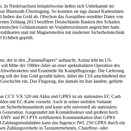
. In Niedersachsen beispielsweise ließen sich Unbekannte im
ose Bluetooth-Übertragung. So konnten sie tags darauf Kartendaten
 Indien das Geld ab. Obschon das Ausspähen sensibler Daten von
rsten Zeitlang 2013 beziffern Deutschlands Banken den Schaden
eimischen Geldautomaten im Vorjahreszeitraum angerichtet hatte.
ahlkarten statt mit Magnetstreifen mit moderner Sicherheitstechnik
f Echtheit geprüft.
Name, der in den „PanamaPapers“ auftaucht. Azima lebt im US-
r soll Mitte der 1980er-Jahre an einer spektakulären Operation des
zt Abwehrraketen und Ersatzteile für Kampfflugzeuge. Die Lieferung
ng soll der Iran Geld gezahlt haben, dabei die CIA anschließend den
 Geschichte ein. Das Flugzeug, das damals im Iran landete, gehörte
 Das CCV VX 520 mit Akku und GPRS ist als stationäres EC Cash
hlen mit EC-Karte vorsieht. Auch in seiner mobilen Variante
Sicherheitsstandards und kann sehr universell als stationäres
 Generation. Ausgestattet mit Kontaktlosleser und großem hoch
 der EMV und PCI PTS zertifizierten Kommunikation über GPRS
und Zahlungsmodalitäten kann das Ingenico IWL 250 GPRS durch ein
losen Zahlungsverkehr in Taxiunternehmen, Chauffeur- oder