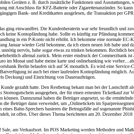
obilen Geräten z. B. durch zusätzliche Funktionen und Ausstattungen, 
g mit Anschluss für KFZ-Batterie oder Zigarettenanzünder. So kann d
e gängigen Bank- und Kreditkarten ausgelesen, die Transaktion per 
as ging einwandfrei. Die Kundenberaterin war sehr freundlich und zuv
och keine Kontopfändung habe. Sollte es künftig zur Pfändung kommen
ndlung in ein P-Konto nicht erhöht. Ich bekomme eine normale EC-K
ang Januar wieder Geld bekomme, da ich einen neuen Job habe und das 
ig unnötig nervös, habe sogar etwas zu trinken bekommen. Rechtlich be
hrheitlich allemal zurück. Mein erster eindruck der Commerzbank ist a
Euro im Monat und habe meine karte und onlinebanking wie vorher…ab
isbank Berlin belaufen sich auf 5€ monatlich. Es wird eine Service-
 Barverfügung ist auch bei einer laufenden Kontopfändung möglich. A
els Deckung) und Einrichtung von Daueraufträgen.
Kunde gezahlt hatte. Den Restbetrag bekam man bei der Lastschrift al
als Stornogutschein ausgegeben, der für einen erneuten Ticketkauf zu
rden können. Dannzumal haben die Betrüger angesetzt, so die ermittelnd
en die Betrüger dann verwendet, um „Onlinetickets im Sparpreissegmen
n eines Bahn-Sprechers basieren die Betrugsfälle auf sogenannte Phis
 handelt, ist offen. Über dieses Thema berichteten am 20. Dezember 2
f Sale, am Verkaufsort. Im POS Marketing werden Methoden und Maßna