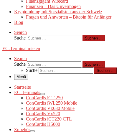
Finanzgigant Wirecard
Finanzen – Das Unvermögen
Kryptomining mit Spezialisten aus der Schweiz
Fragen und Antworten – Bitcoin für Anfänger
Blog
Search
Suche
Suchen …
EC-Terminal mieten
Search
Suche
Suchen …
Suche
Suchen …
Menü
Startseite
EC-Terminals
ConCardis iCT 250
ConCardis iWL250 Mobile
ConCardis Vx680 Mobile
ConCardis Vx520
ConCardis iCT220 CTL
ConCardis H5000
Zubehör