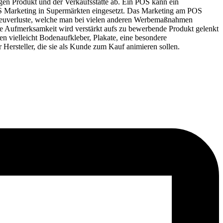
gen Produkt und der Verkaufsstätte ab. Ein POS kann ein
POS Marketing in Supermärkten eingesetzt. Das Marketing am POS
reuverluste, welche man bei vielen anderen Werbemaßnahmen
ne Aufmerksamkeit wird verstärkt aufs zu bewerbende Produkt gelenkt
n vielleicht Bodenaufkleber, Plakate, eine besondere
 Hersteller, die sie als Kunde zum Kauf animieren sollen.