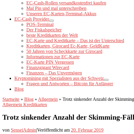
EC-Cash-Rollen versandkostenfrei kaufen
Mal Pin und mal unterschreiben
Unseren EC-Karten-Terminal-Akkus
EC-Cash Provider
POS-Terminal
Der Fiskalspeicher
beste Kreditkarten der Welt
EC-Karte und Kreditkarte – Das ist der Unterschied
Kreditkarten, Girocard Ec-Karte, GeldKarte
50 Jahren von Scheckkarte zur Girocard
Informationen zur EC-Karte
EC-Karte PIN Vergessen
Finanzgigant Wirecard
Finanzen – Das Unvermögen
Kryptomining mit Spezialisten aus der Schweiz
Fragen und Antworten – Bitcoin für Anfänger
Blog
Startseite
»
Blog
»
Allgemein
»
Trotz sinkender Anzahl der Skimming
Allgemein
Kreditkarten
Trotz sinkender Anzahl der Skimming-Fäl
von
SenseiAdmin
|
Veröffentlicht am
20. Februar 2019