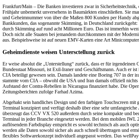
Frankfurt/Main – Die Banken investieren zwar in Sicherheitstechnik
Frühjahr unbemerkt unversehens in Baumärkten einschließen. Sie man
und Geheimnummer von über die Maßen 800 Kunden per Handy abgreif
Bankkunden, das sogenannte Skimming, in Deutschland zurückgeht: D
durch Skimming auf rund acht Millionen Euro. Das ist immerhin weni
Doch nicht alle Staaten bei jemandem durchkommen mit der Modernisie
aus. Beispielsweise ist auf neuen EMV-Karten eine Art Minicomputer i
Geheimdienste weisen Untersctellung zurück
Er weise absolut die „Unterstellung“ zurück, dass er für irgendeinen
Bundesstaat Missouri, ist Exil-Iraner und Geschäftsmann. Auch er ist 
CIA beteiligt gewesen sein. Damals landete eine Boeing 707 in der i
stammte vom CIA – obwohl die USA und Iran damals offiziell nichts mi
Aufstand der Contra-Rebellen in Nicaragua finanziert habe. Die Opera
Zeitungsberichten zufolge Farhad Azima.
Abgehakt sein handliches Design und den farbigen Touchscreen mit
Terminal konzipiert und verfügt deshalb über eine sehr umfangreiche
überzeugt das CCV VX 520 außerdem durch seine kompakte und bediene
Terminal in jeder Branche eingesetzt werden. Bei dem mobilen IWL 2
auflösendem Farbdisplay entspricht es sowohl technisch als auch o
werden alle Daten sowohl sicher als auch schnell übertragen und e
flexibles Softwarekonzept individuell angepasst werden. Das wellPa