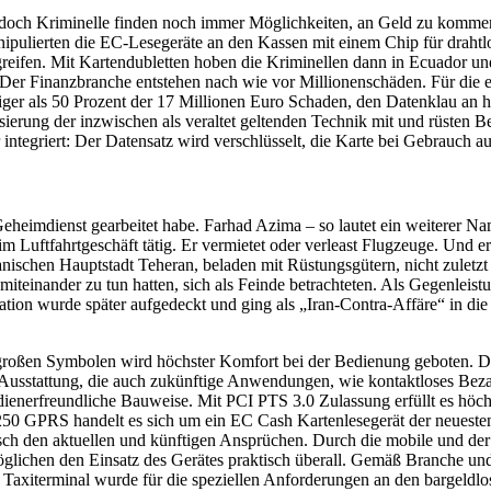
, doch Kriminelle finden noch immer Möglichkeiten, an Geld zu kommen
ipulierten die EC-Lesegeräte an den Kassen mit einem Chip für drahtl
en. Mit Kartendubletten hoben die Kriminellen dann in Ecuador und
er Finanzbranche entstehen nach wie vor Millionenschäden. Für die e
ger als 50 Prozent der 17 Millionen Euro Schaden, den Datenklau an h
rung der inzwischen als veraltet geltenden Technik mit und rüsten Bez
ntegriert: Der Datensatz wird verschlüsselt, die Karte bei Gebrauch au
 Geheimdienst gearbeitet habe. Farhad Azima – so lautet ein weiterer 
im Luftfahrtgeschäft tätig. Er vermietet oder verleast Flugzeuge. Und e
ranischen Hauptstadt Teheran, beladen mit Rüstungsgütern, nicht zulet
teinander zu tun hatten, sich als Feinde betrachteten. Als Gegenleistu
tion wurde später aufgedeckt und ging als „Iran-Contra-Affäre“ in die
 großen Symbolen wird höchster Komfort bei der Bedienung geboten.
 Ausstattung, die auch zukünftige Anwendungen, wie kontaktloses Beza
rfreundliche Bauweise. Mit PCI PTS 3.0 Zulassung erfüllt es höchste 
50 GPRS handelt es sich um ein EC Cash Kartenlesegerät der neuesten
ptisch den aktuellen und künftigen Ansprüchen. Durch die mobile und
rmöglichen den Einsatz des Gerätes praktisch überall. Gemäß Branche 
y Taxiterminal wurde für die speziellen Anforderungen an den bargeld