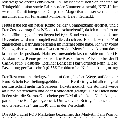
Mietwagen-Services entwickelt. Es unterscheidet sich von anderen m
Trinkgeldfunktion sowie Fahrer- oder Nummernauswahl, KFZ-Halterun
werden. Damit integrierten Chip- und Magnetkartenleser werden all
anschließend ein Finanzamt konformer Beleg gedruckt.
Heute habe ich ein neues Konto bei der Commerzbank eröffnet, und d
Der Zusatzvertrag fürs P-Konto ist „schwebend“, da ich nunmehro n
Kontoführungsgebühren liegen bei 6,90 € und werden auch bei Umwa
Dezember wird mir komplett erstattet, da ich erst Ende Dezember/Anf
zahlreichen Erfahrungsberichten im Internet ohne habe. Ich war völl
Kontos, aber wenn man selbst nett zu den Menschen ist, kommt das me
konto bei der postbank .Habe es umwandeln lassen .zahle nun 5.90 
Auskunften…Keine probleme.. Die Kosten für ein P-Konto bei der Nor
Cash-Group (Postbank, Berliner Bank etc.) bar verfügen kann. Diese
Bezahlung per Lastschrift (0.55€ Gebühren bei Nichteinlösung mang
Der Rest wurde zurückgezahlt – auf dem gleichen Wege, auf dem der 
Euro-Schein Bearbeitungsgebühr an, der Restbetrag wird allerdings 
per Lastschrift mehr für Sparpreis-Tickets möglich, die storniert we
an Kreditkartendaten und oder Kontodaten gelangt. Diese Daten hätt
ließen sich die Storno-Gutscheine per E-Mail schicken. Nach Angabe
partiell hohe Beträge abgebucht. Um wie viele Betrugsfälle es sich
und tagesschau24 um 11:40 Uhr in der Wirtschaft.
Die Abkürzung POS Marketing bezeichnet das Marketing am Point o