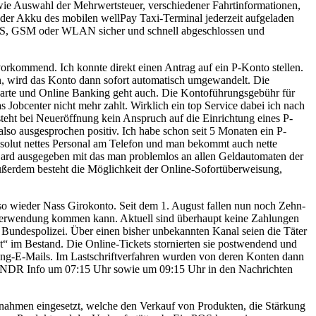
wie Auswahl der Mehrwertsteuer, verschiedener Fahrtinformationen,
er Akku des mobilen wellPay Taxi-Terminal jederzeit aufgeladen
GPRS, GSM oder WLAN sicher und schnell abgeschlossen und
orkommend. Ich konnte direkt einen Antrag auf ein P-Konto stellen.
, wird das Konto dann sofort automatisch umgewandelt. Die
arte und Online Banking geht auch. Die Kontoführungsgebühr für
Jobcenter nicht mehr zahlt. Wirklich ein top Service dabei ich nach
steht bei Neueröffnung kein Anspruch auf die Einrichtung eines P-
lso ausgesprochen positiv. Ich habe schon seit 5 Monaten ein P-
solut nettes Personal am Telefon und man bekommt auch nette
Card ausgegeben mit das man problemlos an allen Geldautomaten der
ußerdem besteht die Möglichkeit der Online-Sofortüberweisung,
so wieder Nass Girokonto. Seit dem 1. August fallen nun noch Zehn-
r Verwendung kommen kann. Aktuell sind überhaupt keine Zahlungen
e Bundespolizei. Über einen bisher unbekannten Kanal seien die Täter
t“ im Bestand. Die Online-Tickets stornierten sie postwendend und
hing-E-Mails. Im Lastschriftverfahren wurden von deren Konten dann
018 NDR Info um 07:15 Uhr sowie um 09:15 Uhr in den Nachrichten
hmen eingesetzt, welche den Verkauf von Produkten, die Stärkung